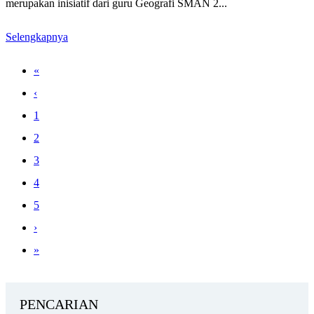
merupakan inisiatif dari guru Geografi SMAN 2...
Selengkapnya
«
‹
1
2
3
4
5
›
»
PENCARIAN