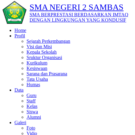
SMA NEGERI 2 SAMBAS
SMA BERPRESTASI BERDASARKAN IMTAQ
DENGAN LINGKUNGAN YANG KONDUSIF
Home
Profil
Sejarah Perkembangan
Visi dan Misi
Kepala Sekolah
Sruktur Organisasi
Kurikulum
Kesiswaan
Sarana dan Prasarana
Tata Usaha
Humas
Data
Guru
Staff
Kelas
Siswa
Alumni
Galeri
Foto
Vidio