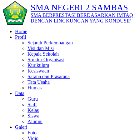
SMA NEGERI 2 SAMBAS
SMA BERPRESTASI BERDASARKAN IMTAQ
DENGAN LINGKUNGAN YANG KONDUSIF
Home
Profil
Sejarah Perkembangan
Visi dan Misi
Kepala Sekolah
Sruktur Organisasi
Kurikulum
Kesiswaan
Sarana dan Prasarana
Tata Usaha
Humas
Data
Guru
Staff
Kelas
Siswa
Alumni
Galeri
Foto
Vidio