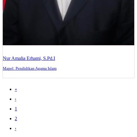
Nur Amalia Erhami, S.Pd.I
Mapel: Pendidikan Agama Islam
«
‹
1
2
›