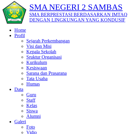
SMA NEGERI 2 SAMBAS
SMA BERPRESTASI BERDASARKAN IMTAQ
DENGAN LINGKUNGAN YANG KONDUSIF
Home
Profil
Sejarah Perkembangan
Visi dan Misi
Kepala Sekolah
Sruktur Organisasi
Kurikulum
Kesiswaan
Sarana dan Prasarana
Tata Usaha
Humas
Data
Guru
Staff
Kelas
Siswa
Alumni
Galeri
Foto
Vidio