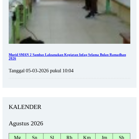
Murid SMAN 2 Sambas Laksanakan Kegiatan Infaq Selama Bulan Ramadhan
2026
Tanggal 05-03-2026 pukul 10:04
KALENDER
Agustus 2026
Mg
Sn
Sl
Rb
Km
Jm
Sb