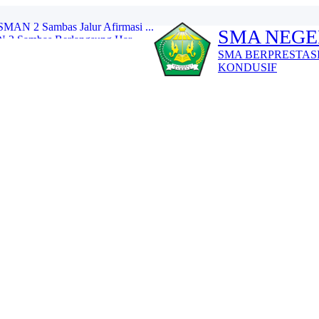
SMA NEGE
2 Sambas Berlangsung Har...
 Narkotika melalui Up...
SMA BERPRESTAS
n Pendalaman Membaca Al-Q...
KONDUSIF
tan Infaq Selama Bulan R...
an Literasi Al-Quran da...
 Futsal Society 2026...
ang Merah Remaja (PMR)...
Bel) SMAN 2 Sambas...
N 2 Sambas Jalur Domisili ...
N 2 Sambas Jalur Afirmasi ...