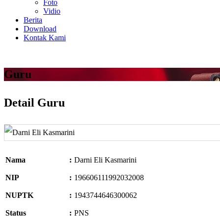
Foto
Vidio
Berita
Download
Kontak Kami
Guru
Detail Guru
Nama
:
Darni Eli Kasmarini
NIP
:
196606111992032008
NUPTK
:
1943744646300062
Status
:
PNS