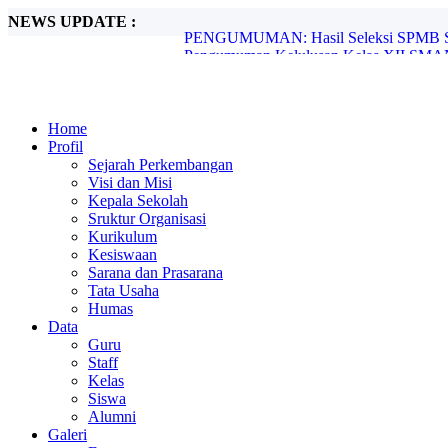
NEWS UPDATE :
Pengumuman Kelulusan Kelas XII SMAN 
Penyebaran Informasi dan Edukasi Bahaya
Kepala Sekolah SMAN 2 Sambas Lakuka
Murid SMAN 2 Sambas Laksanakan Kegia
Murid SMAN 2 Sambas Laksanakan Kegiat
Home
SMAN 2 Sambas Borong Prestasi di Urban
Profil
Pengukuhan atau pelantikan anggota Pal
Sejarah Perkembangan
Kegiatan Rutin Komunitas Belajar(Kom
Visi dan Misi
PENGUMUMAN: Hasil Seleksi SPMB SMA
Kepala Sekolah
PENGUMUMAN: Hasil Seleksi SPMB SMA
Sruktur Organisasi
Kurikulum
Kesiswaan
Sarana dan Prasarana
Tata Usaha
Humas
Data
Guru
Staff
Kelas
Siswa
Alumni
Galeri