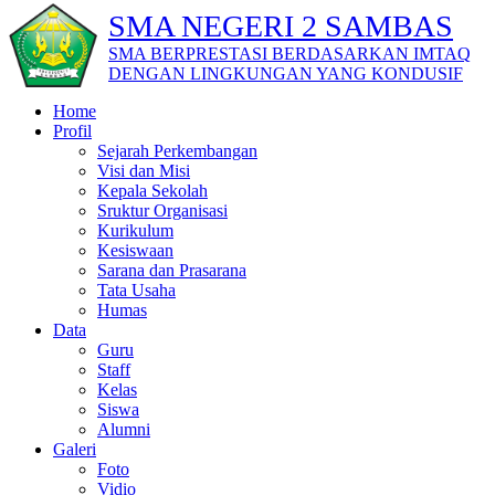
SMA NEGERI 2 SAMBAS
SMA BERPRESTASI BERDASARKAN IMTAQ
DENGAN LINGKUNGAN YANG KONDUSIF
Home
Profil
Sejarah Perkembangan
Visi dan Misi
Kepala Sekolah
Sruktur Organisasi
Kurikulum
Kesiswaan
Sarana dan Prasarana
Tata Usaha
Humas
Data
Guru
Staff
Kelas
Siswa
Alumni
Galeri
Foto
Vidio