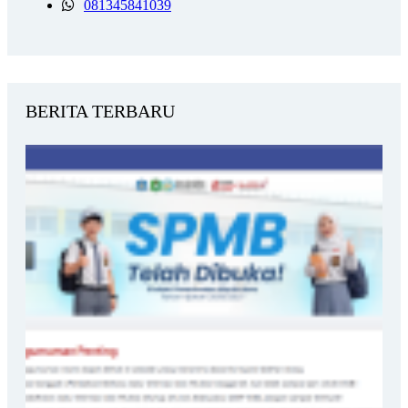
081345841039
BERITA TERBARU