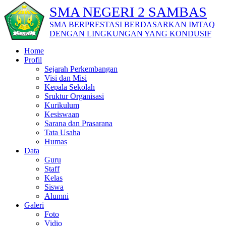
SMA NEGERI 2 SAMBAS
SMA BERPRESTASI BERDASARKAN IMTAQ
DENGAN LINGKUNGAN YANG KONDUSIF
Home
Profil
Sejarah Perkembangan
Visi dan Misi
Kepala Sekolah
Sruktur Organisasi
Kurikulum
Kesiswaan
Sarana dan Prasarana
Tata Usaha
Humas
Data
Guru
Staff
Kelas
Siswa
Alumni
Galeri
Foto
Vidio